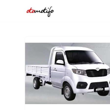
Lompat
ke
konten