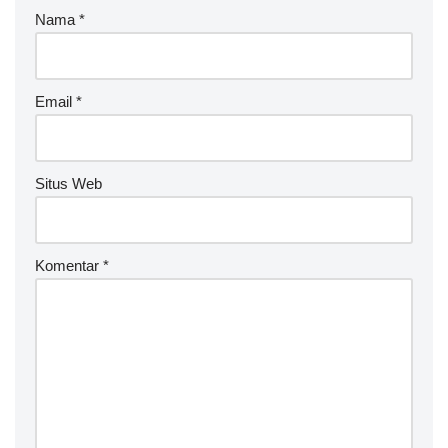
r
Nama
*
n
a
ti
v
Email
*
e
:
Situs Web
Komentar
*