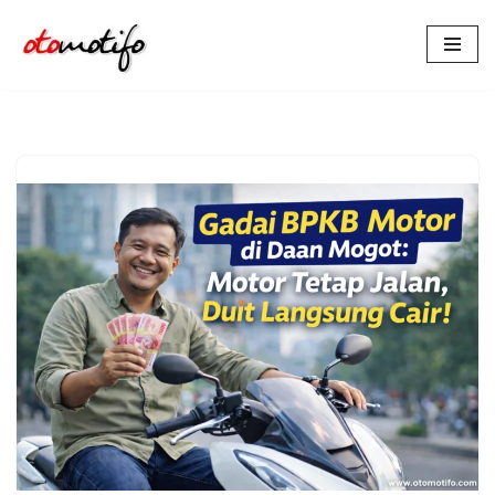
Lompat
ke
konten