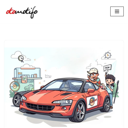
Lompat
ke
konten