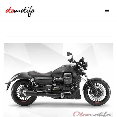
Lompat
ke
konten