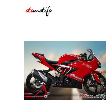
Lompat
ke
konten