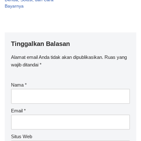
Bayarnya
Tinggalkan Balasan
Alamat email Anda tidak akan dipublikasikan.
A
Ruas yang
wajib ditandai
lt
*
e
r
Nama
*
n
a
ti
v
Email
*
e
:
Situs Web