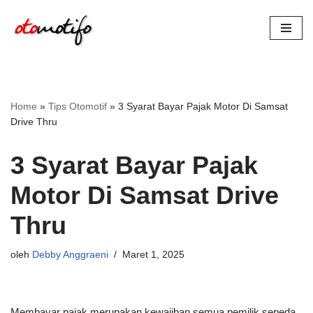
Lompat
ke
konten
Home
»
Tips Otomotif
»
3 Syarat Bayar Pajak Motor Di Samsat
Drive Thru
3 Syarat Bayar Pajak
Motor Di Samsat Drive
Thru
oleh
Debby Anggraeni
Maret 1, 2025
Membayar pajak merupakan kewajiban semua pemilik sepeda