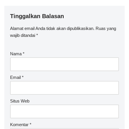
Tinggalkan Balasan
Alamat email Anda tidak akan dipublikasikan.
A
Ruas yang
wajib ditandai
lt
*
e
r
Nama
*
n
a
ti
v
Email
*
e
:
Situs Web
Komentar
*