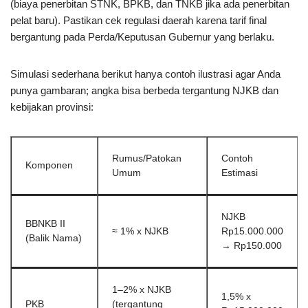
(biaya penerbitan STNK, BPKB, dan TNKB jika ada penerbitan
pelat baru). Pastikan cek regulasi daerah karena tarif final
bergantung pada Perda/Keputusan Gubernur yang berlaku.
Simulasi sederhana berikut hanya contoh ilustrasi agar Anda
punya gambaran; angka bisa berbeda tergantung NJKB dan
kebijakan provinsi:
Rumus/Patokan
Contoh
Komponen
Umum
Estimasi
NJKB
BBNKB II
≈ 1% x NJKB
Rp15.000.000
(Balik Nama)
→ Rp150.000
1–2% x NJKB
1,5% x
PKB
(tergantung