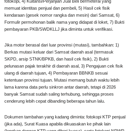
fotokopi, 4) Kuitansi/Perjanjian Jual Beli bermeterai yang
memuat identitas penjual dan pembeli, 5) Hasil cek fisik
kendaraan (gesek nomor rangka dan mesin) dari Samsat, 6)
Formulir permohonan balik nama yang didapat di loket, 7) Bukti
pembayaran PKB/SWDKLLJ jika diminta untuk verifikasi.
Jika motor berasal dari luar provinsi (mutasi), tambahkan: 1)
Berkas mutasi keluar dari Samsat daerah asal (termasuk
SKPD, arsip STNK/BPKB, dan hasil cek fisik), 2) Bukti
pelunasan pajak terakhir di daerah asal, 3) Pengajuan cek fisik
ulang di daerah tujuan, 4) Pembayaran BBNKB sesuai
ketentuan provinsi tujuan. Mutasi memang butuh waktu lebih
lama karena data perlu sinkron antar daerah, tetapi di 2026
banyak Samsat sudah saling terhubung, sehingga proses
cenderung lebih cepat dibanding beberapa tahun lalu.
Dokumen tambahan yang kadang diminta: fotokopi KTP penjual
(jika ada), Surat Kuasa apabila dikuasakan ke pihak lain
(lengkap dengan KTP yang diberi kuasa), serta fotokopi NPWP