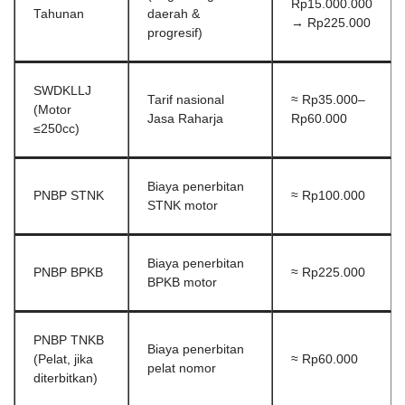
Rp15.000.000
Tahunan
daerah &
→ Rp225.000
progresif)
SWDKLLJ
Tarif nasional
≈ Rp35.000–
(Motor
Jasa Raharja
Rp60.000
≤250cc)
Biaya penerbitan
PNBP STNK
≈ Rp100.000
STNK motor
Biaya penerbitan
PNBP BPKB
≈ Rp225.000
BPKB motor
PNBP TNKB
Biaya penerbitan
(Pelat, jika
≈ Rp60.000
pelat nomor
diterbitkan)