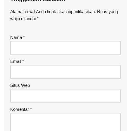
Alamat email Anda tidak akan dipublikasikan.
A
Ruas yang
wajib ditandai
lt
*
e
r
Nama
*
n
a
ti
v
Email
*
e
:
Situs Web
Komentar
*