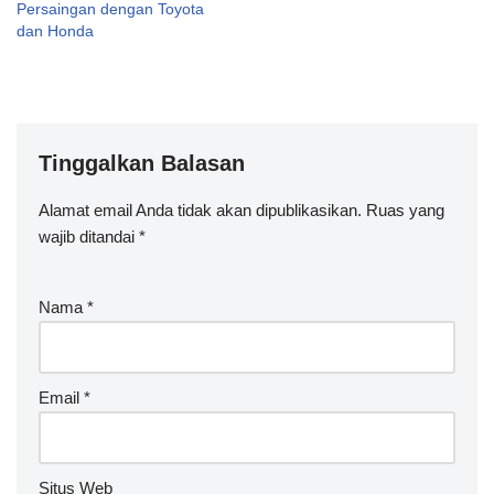
Persaingan dengan Toyota
dan Honda
Tinggalkan Balasan
Alamat email Anda tidak akan dipublikasikan.
A
Ruas yang
wajib ditandai
lt
*
e
r
Nama
*
n
a
ti
v
Email
*
e
:
Situs Web