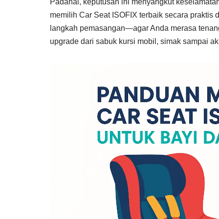
Padahal, keputusan ini menyangkut keselamatan 
memilih Car Seat ISOFIX terbaik secara prakti
langkah pemasangan—agar Anda merasa tenang di
upgrade dari sabuk kursi mobil, simak sampai akh