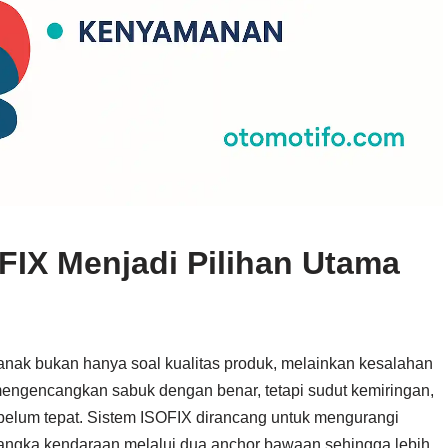
FIX Menjadi Pilihan Utama
anak bukan hanya soal kualitas produk, melainkan kesalahan
ngencangkan sabuk dengan benar, tetapi sudut kemiringan,
 belum tepat. Sistem ISOFIX dirancang untuk mengurangi
e rangka kendaraan melalui dua anchor bawaan sehingga lebih