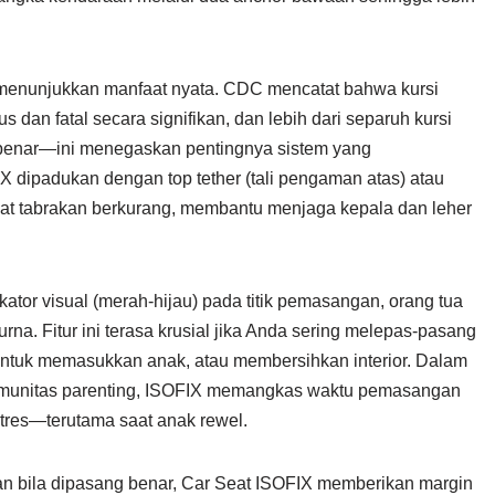
 menunjukkan manfaat nyata. CDC mencatat bahwa kursi
 dan fatal secara signifikan, dan lebih dari separuh kursi
 benar—ini menegaskan pentingnya sistem yang
 dipadukan dengan top tether (tali pengaman atas) atau
i saat tabrakan berkurang, membantu menjaga kepala dan leher
kator visual (merah-hijau) pada titik pemasangan, orang tua
na. Fitur ini terasa krusial jika Anda sering melepas-pasang
 untuk memasukkan anak, atau membersihkan interior. Dalam
omunitas parenting, ISOFIX memangkas waktu pemasangan
stres—terutama saat anak rewel.
n bila dipasang benar, Car Seat ISOFIX memberikan margin