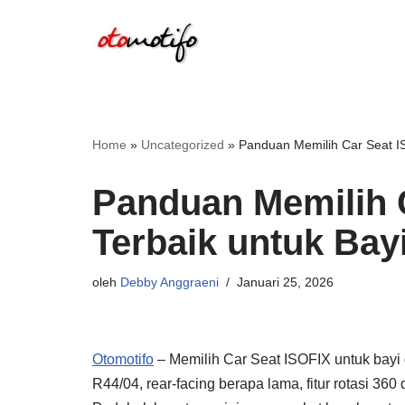
Lompat
ke
konten
Home
»
Uncategorized
»
Panduan Memilih Car Seat IS
Panduan Memilih 
Terbaik untuk Bayi
oleh
Debby Anggraeni
Januari 25, 2026
Otomotifo
– Memilih Car Seat ISOFIX untuk bayi d
R44/04, rear-facing berapa lama, fitur rotasi 360 