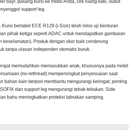
ler bayi: pasang kursi ke mobil Anda, cek ruang kaki, sudut
enyenggol support leg.
. Kursi berlabel ECE R129 (i-Size) telah lolos uji benturan
jian pihak ketiga seperti ADAC untuk mendapatkan gambaran
an keselamatan). Produk dengan skor baik cenderung
duk tanpa ulasan independen otomatis buruk.
0 derajat memudahkan memasukkan anak, khususnya pada mobil
 bersamaan (no-rethread) mempersingkat penyesuaian saat
an bahan kain berpori membantu mengurangi keringat, penting
 ISOFIX dan support leg mengurangi tebak-tebakan. Side
 dan bahu meningkatkan proteksi tabrakan samping.