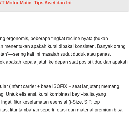
Motor Matic: Tips Awet dan Irit
ng ergonomis, beberapa tingkat recline nyata (bukan
an menentukan apakah kursi dipakai konsisten. Banyak orang
etah”—sering kali ini masalah sudut duduk atau panas.
ek apakah kepala jatuh ke depan saat posisi tidur, dan apakah
ular (infant carrier + base ISOFIX + seat lanjutan) memang
ng. Untuk efisiensi, kursi kombinasi bayi–balita yang
ngat, fitur keselamatan esensial (i-Size, SIP, top
itas; fitur tambahan seperti rotasi dan material premium bisa