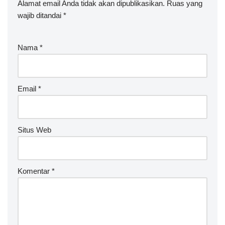
Alamat email Anda tidak akan dipublikasikan.
A
Ruas yang
wajib ditandai
lt
*
e
r
Nama
*
n
a
ti
v
Email
*
e
:
Situs Web
Komentar
*