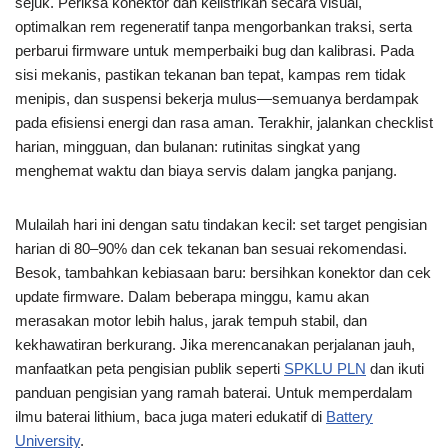
sejuk. Periksa konektor dan kelistrikan secara visual,
optimalkan rem regeneratif tanpa mengorbankan traksi, serta
perbarui firmware untuk memperbaiki bug dan kalibrasi. Pada
sisi mekanis, pastikan tekanan ban tepat, kampas rem tidak
menipis, dan suspensi bekerja mulus—semuanya berdampak
pada efisiensi energi dan rasa aman. Terakhir, jalankan checklist
harian, mingguan, dan bulanan: rutinitas singkat yang
menghemat waktu dan biaya servis dalam jangka panjang.
Mulailah hari ini dengan satu tindakan kecil: set target pengisian
harian di 80–90% dan cek tekanan ban sesuai rekomendasi.
Besok, tambahkan kebiasaan baru: bersihkan konektor dan cek
update firmware. Dalam beberapa minggu, kamu akan
merasakan motor lebih halus, jarak tempuh stabil, dan
kekhawatiran berkurang. Jika merencanakan perjalanan jauh,
manfaatkan peta pengisian publik seperti
SPKLU PLN
dan ikuti
panduan pengisian yang ramah baterai. Untuk memperdalam
ilmu baterai lithium, baca juga materi edukatif di
Battery
University
.