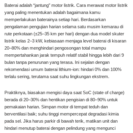
Baterai adalah “jantung” motor listrik. Cara merawat motor listrik
yang paling menentukan adalah bagaimana kamu
memperlakukan baterainya setiap hari. Berdasarkan
pengalaman pengujian harian selama satu musim kemarau di
rute perkotaan (±25–35 km per hari) dengan dua model skuter
listrik kelas 2–3 kW, kebiasaan menjaga level baterai di kisaran
20–80% dan menghindari pengosongan total mampu
mempertahankan jarak tempuh relatif stabil hingga lebih dari 9
bulan tanpa penurunan yang terasa. Ini sejalan dengan
rekomendasi umum baterai lithium-ion: hindari 0% dan 100%
terlalu sering, terutama saat suhu lingkungan ekstrem.
Praktiknya, biasakan mengisi daya saat SoC (state of charge)
berada di 20–30% dan hentikan pengisian di 80–90% untuk
pemakaian harian. Simpan motor di tempat teduh dan
berventilasi baik; suhu tinggi mempercepat degradasi kimia
pada sel. Jika harus parkir di bawah terik, matikan unit dan
hindari menutup baterai dengan pelindung yang mengunci