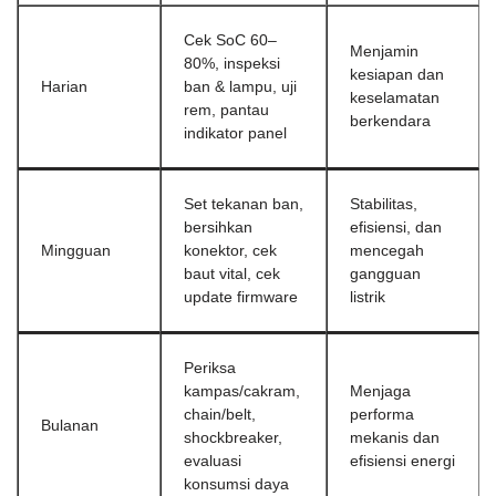
Cek SoC 60–
Menjamin
80%, inspeksi
kesiapan dan
Harian
ban & lampu, uji
keselamatan
rem, pantau
berkendara
indikator panel
Set tekanan ban,
Stabilitas,
bersihkan
efisiensi, dan
Mingguan
konektor, cek
mencegah
baut vital, cek
gangguan
update firmware
listrik
Periksa
kampas/cakram,
Menjaga
chain/belt,
performa
Bulanan
shockbreaker,
mekanis dan
evaluasi
efisiensi energi
konsumsi daya