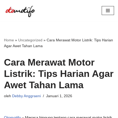
Lompat
ke
konten
Home
»
Uncategorized
»
Cara Merawat Motor Listrik: Tips Harian
Agar Awet Tahan Lama
Cara Merawat Motor
Listrik: Tips Harian Agar
Awet Tahan Lama
oleh
Debby Anggraeni
Januari 1, 2026
Otomotifo
– Merasa bingung tentang cara merawat motor listrik