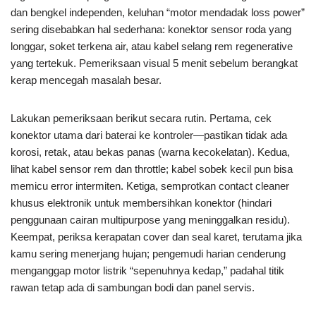
dan bengkel independen, keluhan “motor mendadak loss power”
sering disebabkan hal sederhana: konektor sensor roda yang
longgar, soket terkena air, atau kabel selang rem regenerative
yang tertekuk. Pemeriksaan visual 5 menit sebelum berangkat
kerap mencegah masalah besar.
Lakukan pemeriksaan berikut secara rutin. Pertama, cek
konektor utama dari baterai ke kontroler—pastikan tidak ada
korosi, retak, atau bekas panas (warna kecokelatan). Kedua,
lihat kabel sensor rem dan throttle; kabel sobek kecil pun bisa
memicu error intermiten. Ketiga, semprotkan contact cleaner
khusus elektronik untuk membersihkan konektor (hindari
penggunaan cairan multipurpose yang meninggalkan residu).
Keempat, periksa kerapatan cover dan seal karet, terutama jika
kamu sering menerjang hujan; pengemudi harian cenderung
menganggap motor listrik “sepenuhnya kedap,” padahal titik
rawan tetap ada di sambungan bodi dan panel servis.