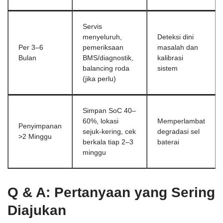
Servis
menyeluruh,
Deteksi dini
Per 3–6
pemeriksaan
masalah dan
Bulan
BMS/diagnostik,
kalibrasi
balancing roda
sistem
(jika perlu)
Simpan SoC 40–
60%, lokasi
Memperlambat
Penyimpanan
sejuk-kering, cek
degradasi sel
>2 Minggu
berkala tiap 2–3
baterai
minggu
Q & A: Pertanyaan yang Sering
Diajukan