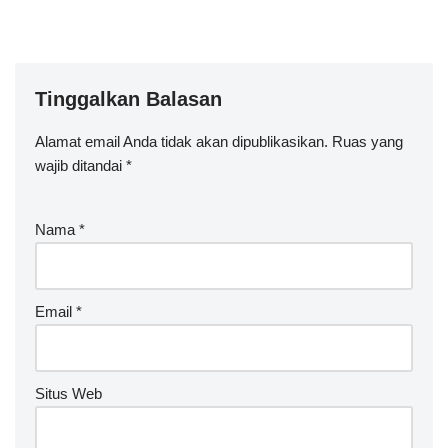
Tinggalkan Balasan
Alamat email Anda tidak akan dipublikasikan.
A
Ruas yang
wajib ditandai
lt
*
e
r
Nama
*
n
a
ti
v
Email
*
e
:
Situs Web