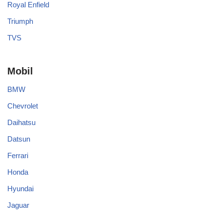
Jaguar
KIA
Lamborghini
Land Rover
Mazda
Mini Cooper
Mitsubishi
Nissan
Tesla
Toyota
Wuling
Bugatti
Jeep