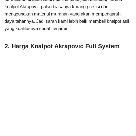
2. Harga Knalpot Akrapovic Full System
Daftar Harga Knalpot Akrapovic Full System
Tidak ada kata murah untuk knalpot Akrapovic Full System.
Masbro harus mengeluarkan uang belasan sampai puluhan juta
rupiah untuk mendapatkannya. Knalpot tipe ini berbeda dengan
Akrapovic Slip-On, karena pada paket penjualannya telah
dilengkapi Header atau leher knalpot. Nah untuk mengetahui
harga Knalpot Akrapovic Full System, silahkan simak tabel di
bawah ini.
Kawasaki ER-6N
Honda CBR 650F