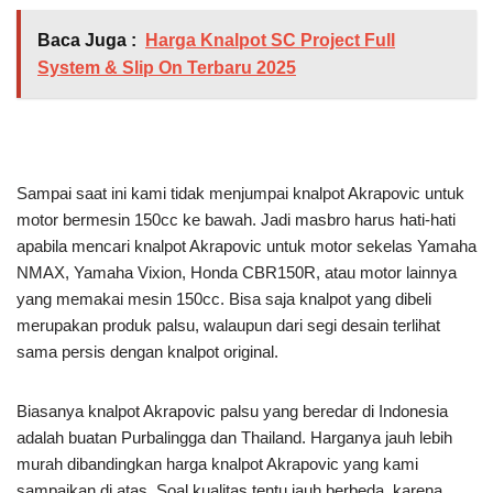
Sampai saat ini kami tidak menjumpai knalpot Akrapovic untuk
motor bermesin 150cc ke bawah. Jadi masbro harus hati-hati
apabila mencari knalpot Akrapovic untuk motor sekelas Yamaha
NMAX, Yamaha Vixion, Honda CBR150R, atau motor lainnya
yang memakai mesin 150cc. Bisa saja knalpot yang dibeli
merupakan produk palsu, walaupun dari segi desain terlihat
sama persis dengan knalpot original.
Biasanya knalpot Akrapovic palsu yang beredar di Indonesia
adalah buatan Purbalingga dan Thailand. Harganya jauh lebih
murah dibandingkan harga knalpot Akrapovic yang kami
sampaikan di atas. Soal kualitas tentu jauh berbeda, karena
knalpot Akrapovic palsu biasanya kurang presisi dan
menggunakan material murahan yang akan mempengaruhi
daya tahannya. Jadi saran kami lebih baik membeli knalpot asli
yang kualitasnya sudah terjamin.