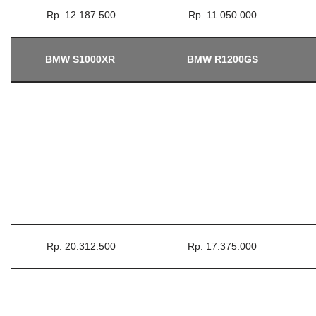
Rp. 12.187.500
Rp. 11.050.000
BMW S1000XR
BMW R1200GS
Rp. 20.312.500
Rp. 17.375.000
Baca Juga :
Harga Knalpot SC Project Full
System & Slip On Terbaru 2025