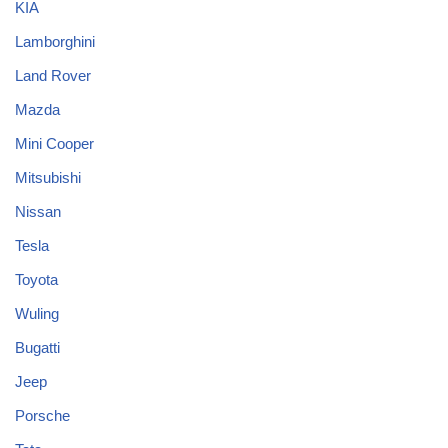
Porsche
Tata
Tesla
Media Partner
teknovidia
maxmanroe
atmnesia
Verified