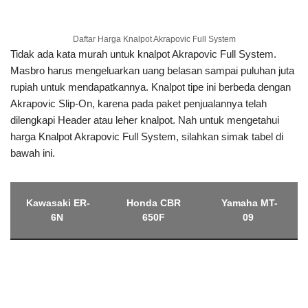
Rp. 15.406.250
Rp. 16.593.750
Yamaha R25
BMW S1000RR
Rp. 11.468.750
Rp. 38.937.500
Kawasaki ZX-6R
Honda CBR1000RR