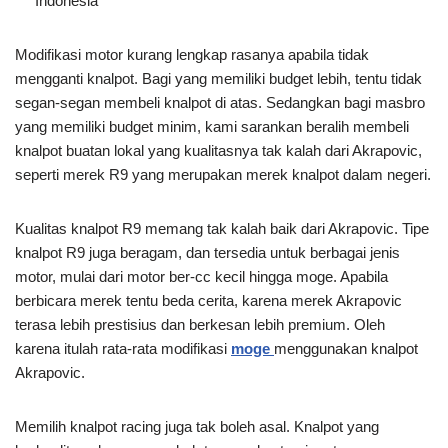
Memilih knalpot racing juga tak boleh asal. Knalpot yang
berkualitas akan menambah tenaga dan torsi motor secara
signifikan, sehingga tarikan mesin terasa lebih ganas dan
akselerasi menjadi lebih cepat. Semua itu bisa masbro
dapatkan apabila membeli knalpot Akrapovic. Nah demikianlah
informasi yang kami sampaikan kali ini, semoga informasi
daftar harga knalpot motor
di atas bisa menjadi referensi.
Knalpot Racing Motor Terbaik
Harga Knalpot Yoshimura
dan Murah Terbaru 2025
Original Asli 100% Terbaru
2025
Harga Knalpot Norifumi
Original Terbaru 2025
Tag:
KNALPOT MOTOR
KNALPOT RACING