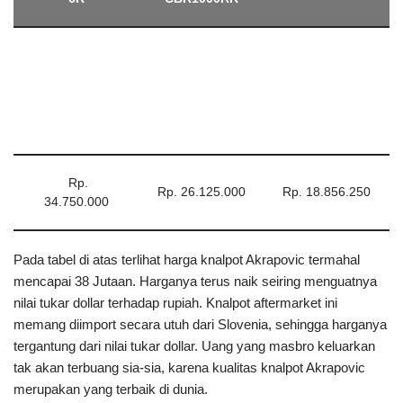
merupakan yang terbaik di dunia.
Rata-rata knalpot Akrapovic hanya dikhususkan untuk moge
yang memiliki mesin 2 Silinder hingga 4 Silinder. Sebenarnya
motor kecil juga bisa memakainya, namun dibutuhkan sedikit
modifikasi agar bisa terpasang secara presisi pada header
knalpot motor kecil yang biasanya masih 1 Silinder. Apabila
ingin melakukan hal itu, lebih baik masbro membeli knalpot Slip-
on yang harganya jauh lebih murah dibandingkan harga knalpot
Akrapovic di atas.
Baca Juga Informasi Otomotif Lainnya