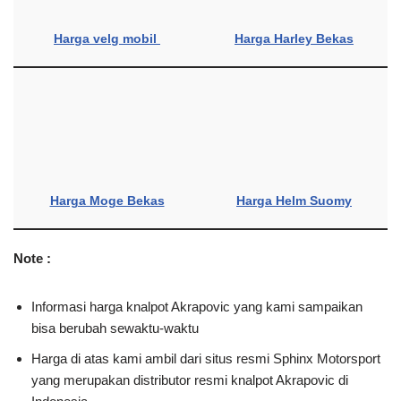
yang merupakan distributor resmi knalpot Akrapovic di
Indonesia
Modifikasi motor kurang lengkap rasanya apabila tidak
mengganti knalpot. Bagi yang memiliki budget lebih, tentu tidak
segan-segan membeli knalpot di atas. Sedangkan bagi masbro
yang memiliki budget minim, kami sarankan beralih membeli
knalpot buatan lokal yang kualitasnya tak kalah dari Akrapovic,
seperti merek R9 yang merupakan merek knalpot dalam negeri.
Kualitas knalpot R9 memang tak kalah baik dari Akrapovic. Tipe
knalpot R9 juga beragam, dan tersedia untuk berbagai jenis
motor, mulai dari motor ber-cc kecil hingga moge. Apabila
berbicara merek tentu beda cerita, karena merek Akrapovic
terasa lebih prestisius dan berkesan lebih premium. Oleh
karena itulah rata-rata modifikasi
moge
menggunakan knalpot
Akrapovic.