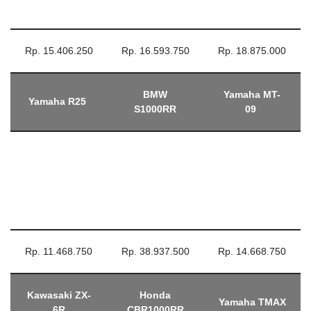
Rp. 34.750.000
Rp. 26.125.000
Pada tabel di atas terlihat harga knalpot Akrapovic termahal
mencapai 38 Jutaan. Harganya terus naik seiring menguatnya
nilai tukar dollar terhadap rupiah. Knalpot aftermarket ini
memang diimport secara utuh dari Slovenia, sehingga harganya
tergantung dari nilai tukar dollar. Uang yang masbro keluarkan
tak akan terbuang sia-sia, karena kualitas knalpot Akrapovic