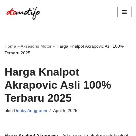
Lompat
ke
konten
Home
»
Aksesoris Motor
»
Harga Knalpot Akrapovic Asli 100%
Terbaru 2025
Harga Knalpot
Akrapovic Asli 100%
Terbaru 2025
oleh
Debby Anggraeni
April 5, 2025
Harga Knalpot Akrapovic
– Ada banyak sekali merek knalpot