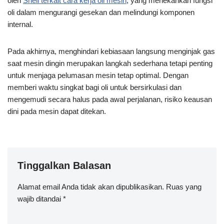
oleh
Shell terkait cara kerja oli mesin
, yang menekankan fungsi
oli dalam mengurangi gesekan dan melindungi komponen
internal.
Pada akhirnya, menghindari kebiasaan langsung menginjak gas
saat mesin dingin merupakan langkah sederhana tetapi penting
untuk menjaga pelumasan mesin tetap optimal. Dengan
memberi waktu singkat bagi oli untuk bersirkulasi dan
mengemudi secara halus pada awal perjalanan, risiko keausan
dini pada mesin dapat ditekan.
Tinggalkan Balasan
Alamat email Anda tidak akan dipublikasikan.
A
Ruas yang
wajib ditandai
lt
*
e
r