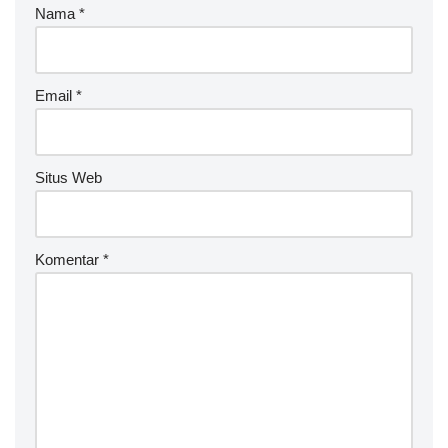
Nama
*
n
a
ti
v
Email
*
e
:
Situs Web
Komentar
*