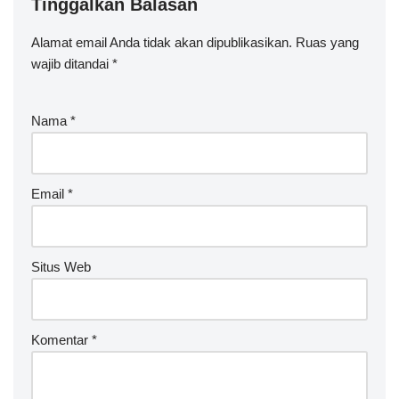
Tinggalkan Balasan
Alamat email Anda tidak akan dipublikasikan.
A
Ruas yang
wajib ditandai
lt
*
e
r
Nama
*
n
a
ti
v
Email
*
e
:
Situs Web
Komentar
*