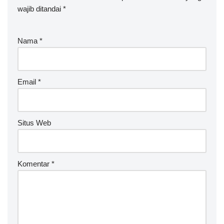
wajib ditandai
lt
*
e
r
Nama
*
n
a
ti
v
Email
*
e
:
Situs Web
Komentar
*