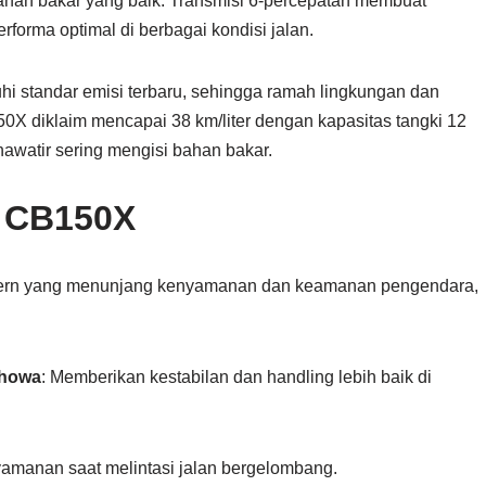
bahan bakar yang baik
.
Transmisi 6-percepatan membuat
forma optimal di berbagai kondisi jalan.
 standar emisi terbaru, sehingga ramah lingkungan dan
 diklaim mencapai 38 km/liter dengan kapasitas tangki 12
khawatir sering mengisi bahan bakar
.
a CB150X
ern yang menunjang kenyamanan dan keamanan pengendara,
Showa
: Memberikan kestabilan dan handling lebih baik di
manan saat melintasi jalan bergelombang.