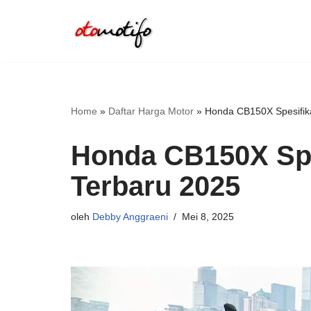
Lompat
ke
konten
Home
»
Daftar Harga Motor
»
Honda CB150X Spesifik
Honda CB150X Spe
Terbaru 2025
oleh
Debby Anggraeni
Mei 8, 2025