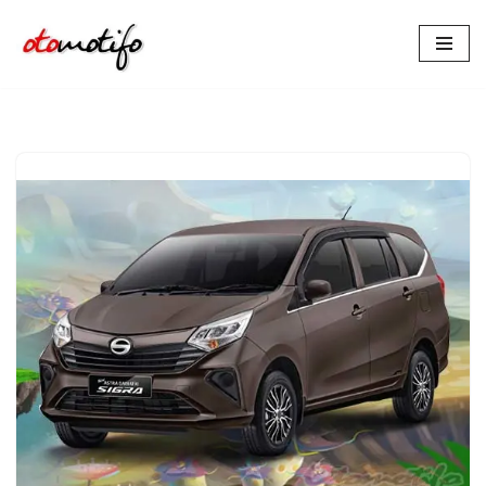
Lompat
ke
konten