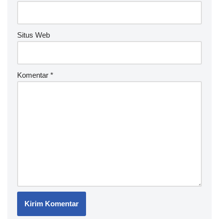
e
:
Situs Web
Komentar
*