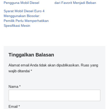
Pengguna Mobil Diesel
dari Favorit Menjadi Beban
Syarat Mobil Diesel Euro 4
Menggunakan Biosolar:
Pemilik Perlu Memperhatikan
Spesifikasi Mesin
Tinggalkan Balasan
Alamat email Anda tidak akan dipublikasikan.
A
Ruas yang
wajib ditandai
lt
*
e
r
Nama
*
n
a
ti
v
Email
*