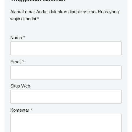
Alamat email Anda tidak akan dipublikasikan.
A
Ruas yang
wajib ditandai
lt
*
e
r
Nama
*
n
a
ti
v
Email
*
e
:
Situs Web
Komentar
*