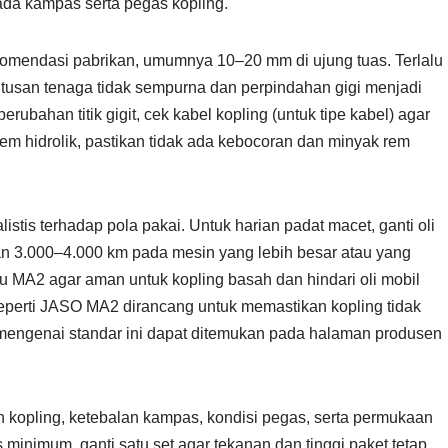
da kampas serta pegas kopling.
ekomendasi pabrikan, umumnya 10–20 mm di ujung tuas. Terlalu
utusan tenaga tidak sempurna dan perpindahan gigi menjadi
bahan titik gigit, cek kabel kopling (untuk tipe kabel) agar
istem hidrolik, pastikan tidak ada kebocoran dan minyak rem
listis terhadap pola pakai. Untuk harian padat macet, ganti oli
an 3.000–4.000 km pada mesin yang lebih besar atau yang
tau MA2 agar aman untuk kopling basah dan hindari oli mobil
 seperti JASO MA2 dirancang untuk memastikan kopling tidak
 mengenai standar ini dapat ditemukan pada halaman produsen
h kopling, ketebalan kampas, kondisi pegas, serta permukaan
minimum, ganti satu set agar tekanan dan tinggi paket tetap