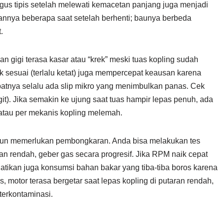
gus tipis setelah melewati kemacetan panjang juga menjadi
annya beberapa saat setelah berhenti; baunya berbeda
.
n gigi terasa kasar atau “krek” meski tuas kopling sudah
ak sesuai (terlalu ketat) juga mempercepat keausan karena
tnya selalu ada slip mikro yang menimbulkan panas. Cek
git). Jika semakin ke ujung saat tuas hampir lepas penuh, ada
tau per mekanis kopling melemah.
amun memerlukan pembongkaran. Anda bisa melakukan tes
tan rendah, geber gas secara progresif. Jika RPM naik cepat
rhatikan juga konsumsi bahan bakar yang tiba-tiba boros karena
s, motor terasa bergetar saat lepas kopling di putaran rendah,
erkontaminasi.