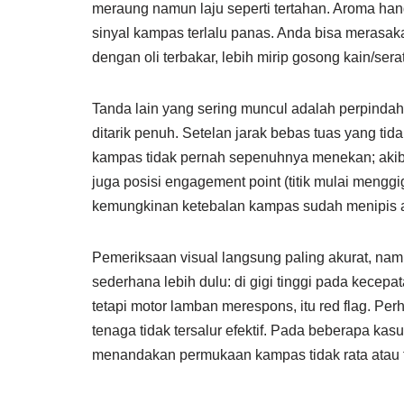
meraung namun laju seperti tertahan. Aroma han
sinyal kampas terlalu panas. Anda bisa merasak
dengan oli terbakar, lebih mirip gosong kain/serat
Tanda lain yang sering muncul adalah perpindaha
ditarik penuh. Setelan jarak bebas tuas yang tid
kampas tidak pernah sepenuhnya menekan; akiba
juga posisi engagement point (titik mulai menggi
kemungkinan ketebalan kampas sudah menipis a
Pemeriksaan visual langsung paling akurat, n
sederhana lebih dulu: di gigi tinggi pada kecepa
tetapi motor lamban merespons, itu red flag. Pe
tenaga tidak tersalur efektif. Pada beberapa kasu
menandakan permukaan kampas tidak rata atau t