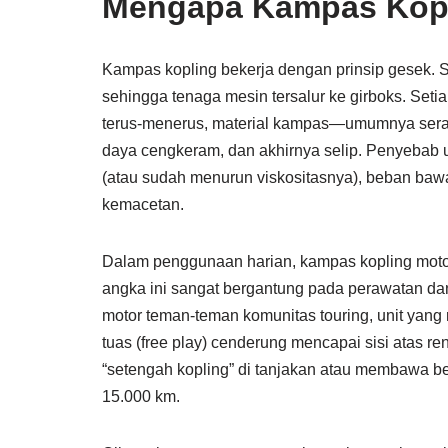
Mengapa Kampas Kopl
Kampas kopling bekerja dengan prinsip gesek. S
sehingga tenaga mesin tersalur ke girboks. Seti
terus-menerus, material kampas—umumnya serat 
daya cengkeram, dan akhirnya selip. Penyebab u
(atau sudah menurun viskositasnya), beban bawaa
kemacetan.
Dalam penggunaan harian, kampas kopling moto
angka ini sangat bergantung pada perawatan da
motor teman-teman komunitas touring, unit yang 
tuas (free play) cenderung mencapai sisi atas r
“setengah kopling” di tanjakan atau membawa b
15.000 km.