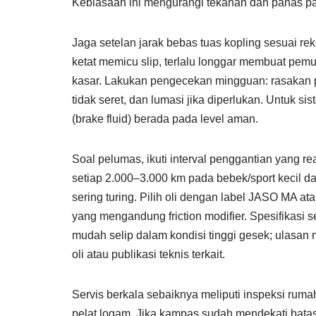
Kebiasaan ini mengurangi tekanan dan panas pa
Jaga setelan jarak bebas tuas kopling sesuai r
ketat memicu slip, terlalu longgar membuat pem
kasar. Lakukan pengecekan mingguan: rasakan peru
tidak seret, dan lumasi jika diperlukan. Untuk s
(brake fluid) berada pada level aman.
Soal pelumas, ikuti interval penggantian yang rea
setiap 2.000–3.000 km pada bebek/sport kecil d
sering turing. Pilih oli dengan label JASO MA a
yang mengandung friction modifier. Spesifikasi
mudah selip dalam kondisi tinggi gesek; ulasan
oli atau publikasi teknis terkait.
Servis berkala sebaiknya meliputi inspeksi ruma
pelat logam. Jika kampas sudah mendekati batas 