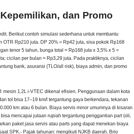
a Kepemilikan, dan Promo
dit. Berikut contoh simulasi sederhana untuk membantu
an OTR Rp210 juta. DP 20% = Rp42 juta, sisa pokok Rp168
gan tenor 5 tahun, bunga total ≈ Rp168 juta x 3,5% x 5 =
a; cicilan per bulan ≈ Rp3,29 juta. Pada praktiknya, cicilan
antung bank, asuransi (TLO/all risk), biaya admin, dan promo
M: mesin 1.2L i-VTEC dikenal efisien. Penggunaan dalam kota
 dan tol bisa 17–19 km/l tergantung gaya berkendara, tekanan
 10.000 km atau 6 bulan. Biaya servis minor umumnya di kisaran
r bisa mencapai jutaan rupiah tergantung penggantian part (oli,
awarkan paket jasa servis atau parts yang dapat menekan biaya
aat SPK.- Pajak tahunan: mengikuti NJKB daerah. Brio