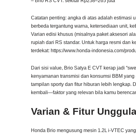
– Brio RS CVT: sekitar Rp258–265 juta
Catatan penting: angka di atas adalah estimasi
berbeda tergantung warna, ketersediaan unit, keb
Varian edisi khusus (misalnya paket aksesori al
rupiah dari RS standar. Untuk harga resmi dan k
terdekat: https://www.honda-indonesia.com/produc
Dari sisi value, Brio Satya E CVT kerap jadi “sw
kenyamanan transmisi dan konsumsi BBM yang e
tampilan sporty dan fitur hiburan lebih lengkap. Di
kembali—faktor yang relevan bila kamu berenca
Varian & Fitur Unggul
Honda Brio mengusung mesin 1.2L i-VTEC yang te