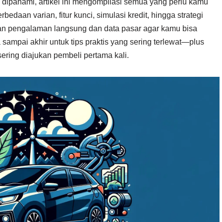
 dipahami, artikel ini mengompilasi semua yang perlu kamu
bedaan varian, fitur kunci, simulasi kredit, hingga strategi
n pengalaman langsung dan data pasar agar kamu bisa
ampai akhir untuk tips praktis yang sering terlewat—plus
ring diajukan pembeli pertama kali.