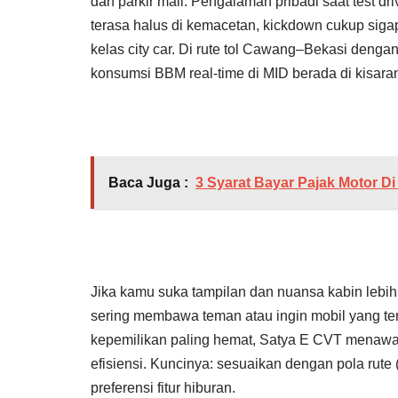
dan parkir mall. Pengalaman pribadi saat test d
terasa halus di kemacetan, kickdown cukup sig
kelas city car. Di rute tol Cawang–Bekasi denga
konsumsi BBM real-time di MID berada di kisara
Baca Juga :
3 Syarat Bayar Pajak Motor D
Jika kamu suka tampilan dan nuansa kabin lebi
sering membawa teman atau ingin mobil yang terl
kepemilikan paling hemat, Satya E CVT menawar
efisiensi. Kuncinya: sesuaikan dengan pola rute (
preferensi fitur hiburan.