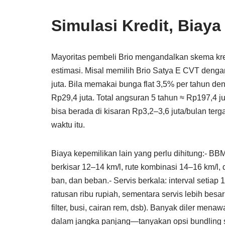
Simulasi Kredit, Biay
Mayoritas pembeli Brio mengandalkan skema kre
estimasi. Misal memilih Brio Satya E CVT deng
juta. Bila memakai bunga flat 3,5% per tahun den
Rp29,4 juta. Total angsuran 5 tahun ≈ Rp197,4 jut
bisa berada di kisaran Rp3,2–3,6 juta/bulan terg
waktu itu.
Biaya kepemilikan lain yang perlu dihitung:- BB
berkisar 12–14 km/l, rute kombinasi 14–16 km/l,
ban, dan beban.- Servis berkala: interval setiap
ratusan ribu rupiah, sementara servis lebih besa
filter, busi, cairan rem, dsb). Banyak diler men
dalam jangka panjang—tanyakan opsi bundling s