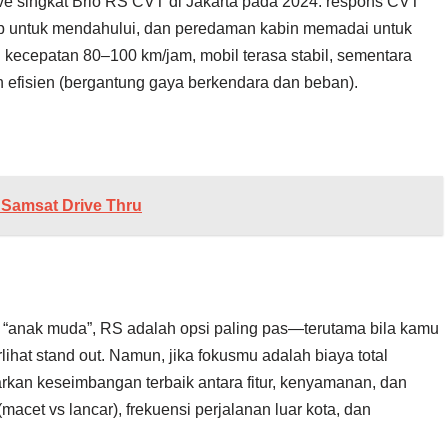
rive singkat Brio RS CVT di Jakarta pada 2024: respons CVT
ap untuk mendahului, dan peredaman kabin memadai untuk
n kecepatan 80–100 km/jam, mobil terasa stabil, sementara
n efisien (bergantung gaya berkendara dan beban).
i Samsat Drive Thru
h “anak muda”, RS adalah opsi paling pas—terutama bila kamu
ihat stand out. Namun, jika fokusmu adalah biaya total
kan keseimbangan terbaik antara fitur, kenyamanan, dan
macet vs lancar), frekuensi perjalanan luar kota, dan