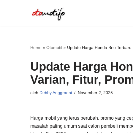
Lompat
ke
konten
Home
»
Otomotif
»
Update Harga Honda Brio Terbaru 2
Update Harga Hond
Varian, Fitur, Pro
oleh
Debby Anggraeni
November 2, 2025
Harga mobil yang terus berubah, promo yang cep
masalah paling umum saat calon pembeli mempe