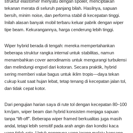
struktur elastomer menyatu dengan spoiler, menciptakan
tekanan merata di seluruh panjang bilah. Hasilnya, sapuan
bersih, minim noise, dan performa stabil di kecepatan tinggi.
Inilah alasan banyak mobil terbaru keluar pabrik dengan wiper
tipe beam. Kekurangannya, harga cenderung lebih tinggi.
Wiper hybrid berada di tengah: mereka mempertahankan
beberapa struktur rangka internal untuk stabilitas, namun
menambahkan cover aerodinamis untuk mengurangi turbulensi
dan melindungi engsel dari kotoran. Secara praktik, hybrid
sering memberi value bagus untuk iklim tropis—daya tekan
cukup kuat saat hujan lebat, tetap tenang di kecepatan jalan tol,
dan tidak cepat kotor.
Dari pengujian harian saya di rute tol dengan kecepatan 80–100
km/jam, wiper beam dan hybrid konsisten menjaga sapuan
tanpa “lift-off”. Beberapa wiper framed berkualitas juga masih
andal, tetapi lebih sensitif pada arah angin dan kondisi kaca
yang tidak rata. Untuk pengguna yang jarang melaju kencang