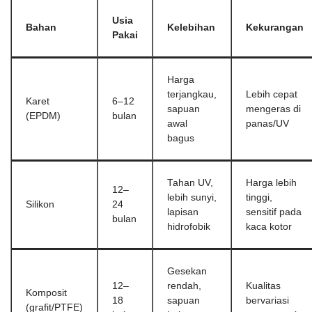
Usia
Bahan
Kelebihan
Kekurangan
Pakai
Harga
terjangkau,
Lebih cepat
Karet
6–12
sapuan
mengeras di
(EPDM)
bulan
awal
panas/UV
bagus
Tahan UV,
Harga lebih
12–
lebih sunyi,
tinggi,
Silikon
24
lapisan
sensitif pada
bulan
hidrofobik
kaca kotor
Gesekan
12–
rendah,
Kualitas
Komposit
18
sapuan
bervariasi
(grafit/PTFE)