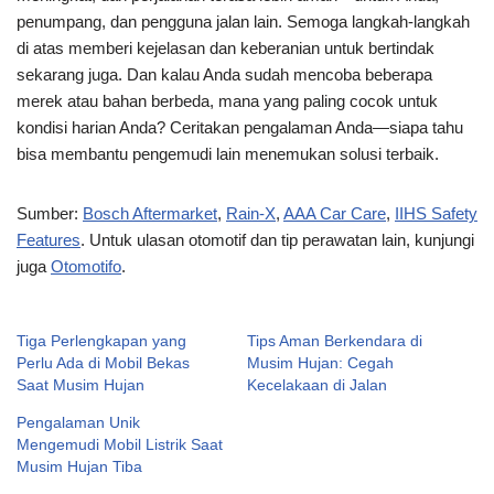
penumpang, dan pengguna jalan lain. Semoga langkah-langkah
di atas memberi kejelasan dan keberanian untuk bertindak
sekarang juga. Dan kalau Anda sudah mencoba beberapa
merek atau bahan berbeda, mana yang paling cocok untuk
kondisi harian Anda? Ceritakan pengalaman Anda—siapa tahu
bisa membantu pengemudi lain menemukan solusi terbaik.
Sumber:
Bosch Aftermarket
,
Rain-X
,
AAA Car Care
,
IIHS Safety
Features
. Untuk ulasan otomotif dan tip perawatan lain, kunjungi
juga
Otomotifo
.
Tiga Perlengkapan yang
Tips Aman Berkendara di
Perlu Ada di Mobil Bekas
Musim Hujan: Cegah
Saat Musim Hujan
Kecelakaan di Jalan
Pengalaman Unik
Mengemudi Mobil Listrik Saat
Musim Hujan Tiba