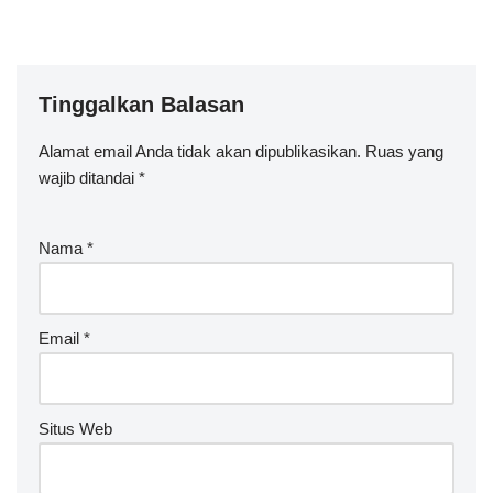
Tinggalkan Balasan
Alamat email Anda tidak akan dipublikasikan.
A
Ruas yang
wajib ditandai
lt
*
e
r
Nama
*
n
a
ti
v
Email
*
e
:
Situs Web