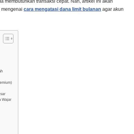
da membutuhkan transaksi cepat. Nah, artikel ini akan
i mengenai
cara mengatasi dana limit bulanan
agar akun
ah
remium)
esar
a Wajar