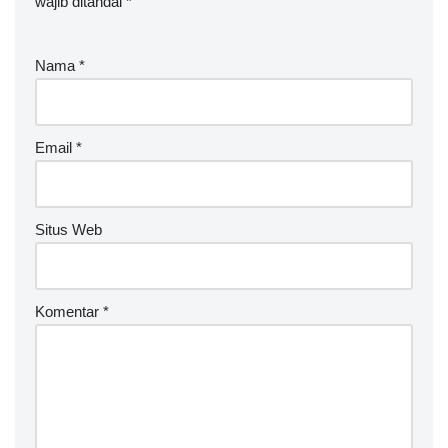
wajib ditandai
lt
*
e
r
Nama
*
n
a
ti
v
Email
*
e
:
Situs Web
Komentar
*