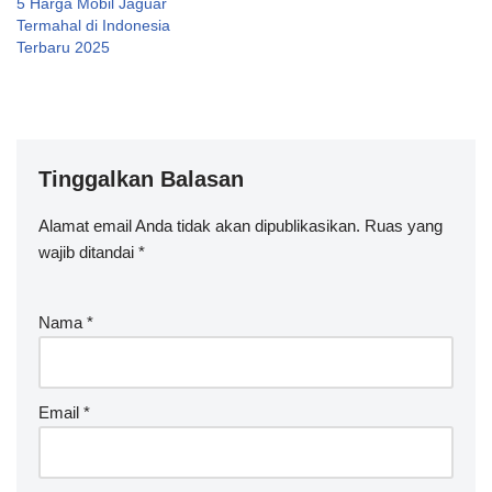
5 Harga Mobil Jaguar
Termahal di Indonesia
Terbaru 2025
Tinggalkan Balasan
Alamat email Anda tidak akan dipublikasikan.
A
Ruas yang
wajib ditandai
lt
*
e
r
Nama
*
n
a
ti
v
Email
*
e
: