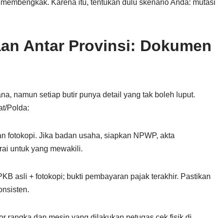
 membengkak. Karena itu, tentukan dulu skenario Anda: mutasi
aan Antar Provinsi: Dokumen
p
a, namun setiap butir punya detail yang tak boleh luput.
t/Polda:
 dan fotokopi. Jika badan usaha, siapkan NPWP, akta
ai untuk yang mewakili.
B asli + fotokopi; bukti pembayaran pajak terakhir. Pastikan
nsisten.
or rangka dan mesin yang dilakukan petugas cek fisik di