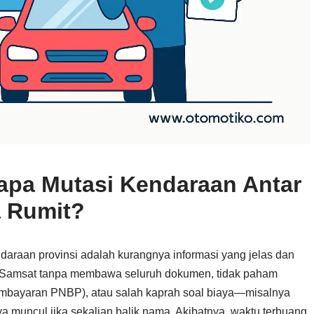
pa Mutasi Kendaraan Antar
a Rumit?
araan provinsi adalah kurangnya informasi yang jelas dan
ke Samsat tanpa membawa seluruh dokumen, tidak paham
 pembayaran PNBP), atau salah kaprah soal biaya—misalnya
muncul jika sekalian balik nama. Akibatnya, waktu terbuang,