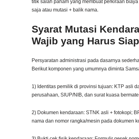
titik salah paham yang membuat perkiraan biaya
saja atau mutasi + balik nama.
Syarat Mutasi Kendar
Wajib yang Harus Sia
Persyaratan administrasi pada dasarnya sederhan
Berikut komponen yang umumnya diminta Samsa
1) Identitas pemilik di provinsi tujuan: KTP asli
perusahaan, SIUP/NIB, dan surat kuasa bermater
2) Dokumen kendaraan: STNK asli + fotokopi; BPK
nama dan nomor rangka/mesin pada dokumen ko
3) Bukti cek fisik kendaraan: Formulir gesek nom