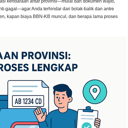
asi kendaraan antar provinsi—mulai dari dokumen wajib,
anti-gagal—agar Anda terhindar dari bolak-balik dan antre
ien, kapan biaya BBN-KB muncul, dan berapa lama proses