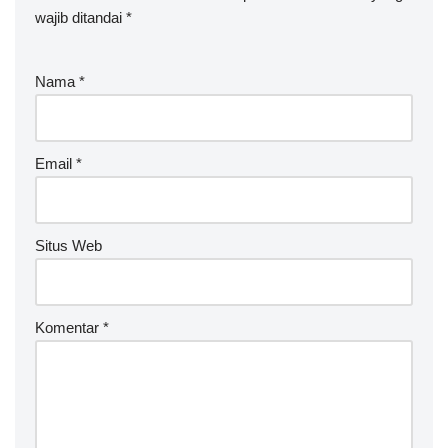
wajib ditandai
lt
*
e
r
Nama
*
n
a
ti
v
Email
*
e
:
Situs Web
Komentar
*