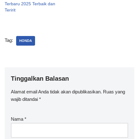
Terbaru 2025 Terbaik dan
Teririt
Tag:
HONDA
Tinggalkan Balasan
Alamat email Anda tidak akan dipublikasikan.
A
Ruas yang
wajib ditandai
lt
*
e
r
Nama
*
n
a
ti