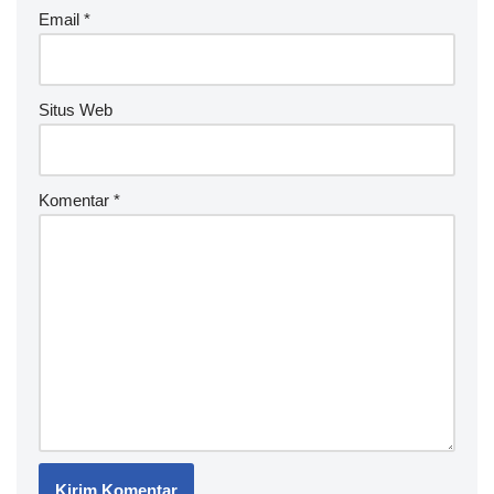
v
Email
*
e
:
Situs Web
Komentar
*