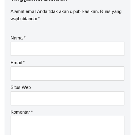
Alamat email Anda tidak akan dipublikasikan.
A
Ruas yang
wajib ditandai
lt
*
e
r
Nama
*
n
a
ti
v
Email
*
e
:
Situs Web
Komentar
*