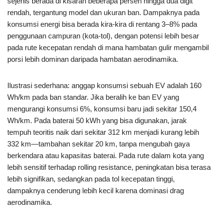
sejenis berada di kisaran beberapa persen hingga dua digit
rendah, tergantung model dan ukuran ban. Dampaknya pada
konsumsi energi bisa berada kira-kira di rentang 3–8% pada
penggunaan campuran (kota-tol), dengan potensi lebih besar
pada rute kecepatan rendah di mana hambatan gulir mengambil
porsi lebih dominan daripada hambatan aerodinamika.
Ilustrasi sederhana: anggap konsumsi sebuah EV adalah 160
Wh/km pada ban standar. Jika beralih ke ban EV yang
mengurangi konsumsi 6%, konsumsi baru jadi sekitar 150,4
Wh/km. Pada baterai 50 kWh yang bisa digunakan, jarak
tempuh teoritis naik dari sekitar 312 km menjadi kurang lebih
332 km—tambahan sekitar 20 km, tanpa mengubah gaya
berkendara atau kapasitas baterai. Pada rute dalam kota yang
lebih sensitif terhadap rolling resistance, peningkatan bisa terasa
lebih signifikan, sedangkan pada tol kecepatan tinggi,
dampaknya cenderung lebih kecil karena dominasi drag
aerodinamika.