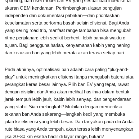
spooring, dan riset model ban EV yang sesuai load index serta
ukuran OEM kendaraan. Pertimbangkan ulasan pengujian
independen dan dokumentasi pabrikan—dan prioritaskan
keselamatan serta performa basah selain efisiensi. Bagi Anda
yang sering road trip, manfaat range tambahan bisa mengubah
ritme perjalanan: lebih sedikit berhenti, lebih banyak waktu di
tujuan. Bagi pengguna harian, kenyamanan kabin yang hening
dan keausan ban yang lebih merata akan terasa setiap hari.
Pada akhirnya, optimalisasi ban adalah cara paling “plug-and-
play” untuk meningkatkan efisiensi tanpa mengubah baterai atau
perangkat keras besar lainnya. Pilih ban EV yang tepat, rawat
dengan disiplin, dan Anda akan melihat hasilnya dalam bentuk
jarak tempuh lebih jauh, kabin lebih senyap, dan pengendaraan
yang stabil. Siap melangkah? Mulailah dengan memeriksa
tekanan ban Anda sekarang—langkah kecil yang membuka
jalan ke efisiensi yang lebih besar. Dan tanyakan pada diri Anda:
rute biasa yang Anda tempuh, akan terasa lebih menyenangkan
jika 20–30 km ekstra hadir di layar range, bukan?