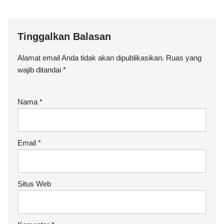
Tinggalkan Balasan
Alamat email Anda tidak akan dipublikasikan.
A
Ruas yang
wajib ditandai
lt
*
e
r
Nama
*
n
a
ti
v
Email
*
e
:
Situs Web