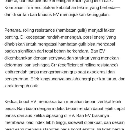
baterai, dan ekspektasi keheningan kabin yang lebih baik.
Kombinasi ini menciptakan kebutuhan teknis yang berbeda—
dan di sinilah ban khusus EV menunjukkan keunggulan.
Pertama, rolling resistance (hambatan gulir) menjadi faktor
penting. Di kecepatan rendah-menengah, porsi energi yang
dihabiskan untuk mengatasi hambatan gulir bisa mencapai
bagian signifikan dari total beban berkendara. Ban EV
dikembangkan dengan senyawa dan struktur yang menekan
deformasi ban sehingga Crr (coefficient of rolling resistance)
lebih rendah tanpa mengorbankan grip saat akselerasi dan
pengereman. Efek langsungnya adalah energi per km turun, dan
jarak tempuh naik.
Kedua, bobot EV memaksa ban menahan beban vertikal lebih
besar. Ban biasa dengan indeks beban rendah dapat lebih cepat
panas dan aus ketika dipasang di EV. Ban EV biasanya
membawa load index lebih tinggi, sidewall diperkuat, dan desain
bead yang menjaga stabilitas pada bobot ekstra. Ini tidak hanya