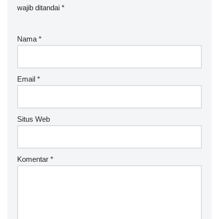
wajib ditandai
lt
*
e
r
Nama
*
n
a
ti
v
Email
*
e
:
Situs Web
Komentar
*