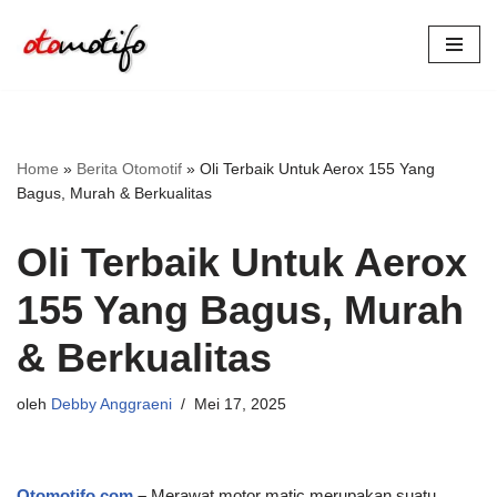
Lompat
ke
konten
Home
»
Berita Otomotif
»
Oli Terbaik Untuk Aerox 155 Yang
Bagus, Murah & Berkualitas
Oli Terbaik Untuk Aerox
155 Yang Bagus, Murah
& Berkualitas
oleh
Debby Anggraeni
Mei 17, 2025
Otomotifo.com
–
Merawat motor matic merupakan suatu