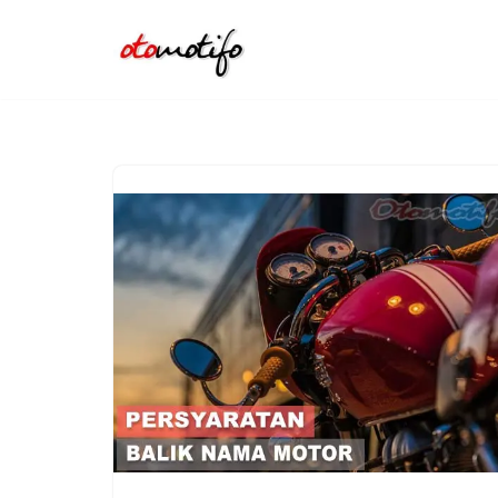
Lompat
ke
konten