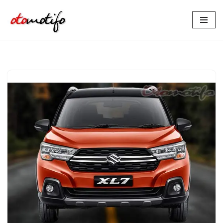
Lompat
ke
konten