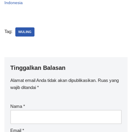
Indonesia
Tag:
WULING
Tinggalkan Balasan
Alamat email Anda tidak akan dipublikasikan.
A
Ruas yang
wajib ditandai
lt
*
e
r
Nama
*
n
a
ti
v
Email
*