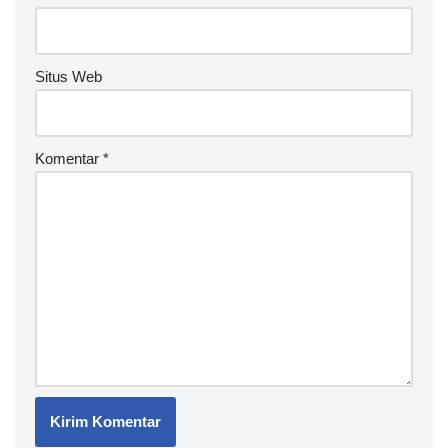
e
:
Situs Web
Komentar
*