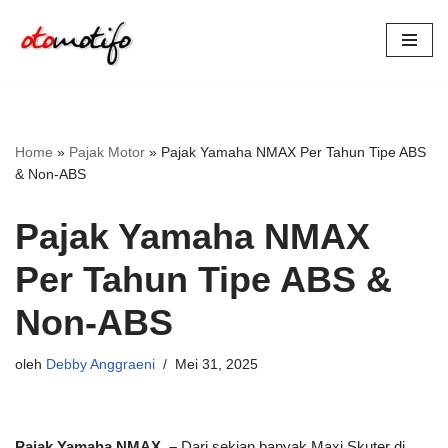
Lompat
ke
konten
Home
»
Pajak Motor
»
Pajak Yamaha NMAX Per Tahun Tipe ABS
& Non-ABS
Pajak Yamaha NMAX
Per Tahun Tipe ABS &
Non-ABS
oleh
Debby Anggraeni
Mei 31, 2025
Pajak Yamaha NMAX –
Dari sekian banyak Maxi Skuter di