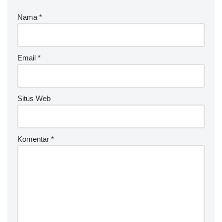
r
Nama
*
n
a
ti
v
Email
*
e
:
Situs Web
Komentar
*