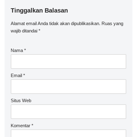
Tinggalkan Balasan
Alamat email Anda tidak akan dipublikasikan.
A
Ruas yang
wajib ditandai
lt
*
e
r
Nama
*
n
a
ti
v
Email
*
e
:
Situs Web
Komentar
*