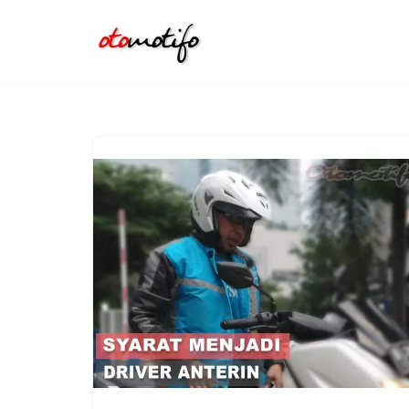
Lompat
ke
konten