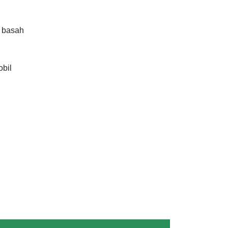
 basah
obil