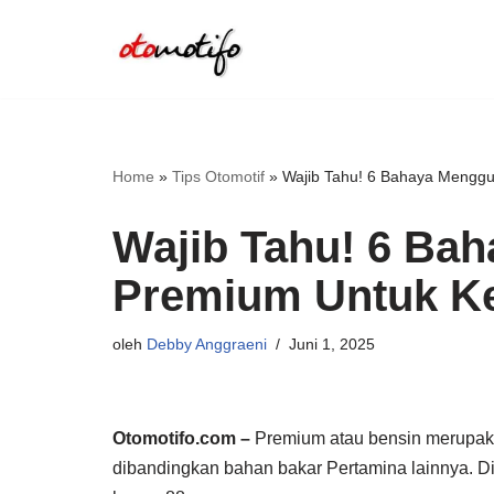
Lompat
ke
konten
Home
»
Tips Otomotif
»
Wajib Tahu! 6 Bahaya Mengg
Wajib Tahu! 6 Ba
Premium Untuk K
oleh
Debby Anggraeni
Juni 1, 2025
Otomotifo.com –
Premium atau bensin merupakan
dibandingkan bahan bakar Pertamina lainnya. D