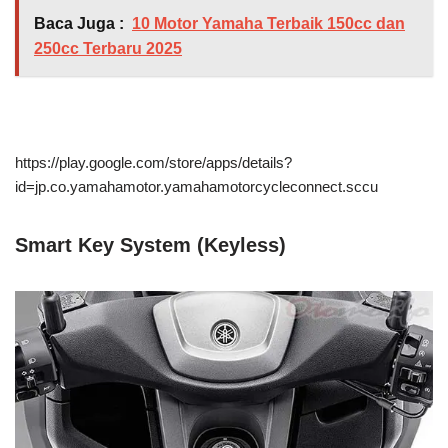
Baca Juga :
10 Motor Yamaha Terbaik 150cc dan
250cc Terbaru 2025
https://play.google.com/store/apps/details?
id=jp.co.yamahamotor.yamahamotorcycleconnect.sccu
Smart Key System (Keyless)