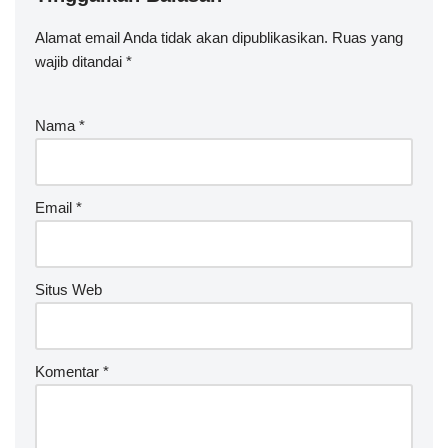
Alamat email Anda tidak akan dipublikasikan.
A
Ruas yang
wajib ditandai
lt
*
e
r
Nama
*
n
a
ti
v
Email
*
e
:
Situs Web
Komentar
*