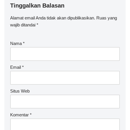
Tinggalkan Balasan
Alamat email Anda tidak akan dipublikasikan.
A
Ruas yang
wajib ditandai
lt
*
e
r
Nama
*
n
a
ti
v
Email
*
e
:
Situs Web
Komentar
*