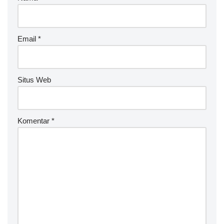
n
a
ti
v
Email
*
e
:
Situs Web
Komentar
*