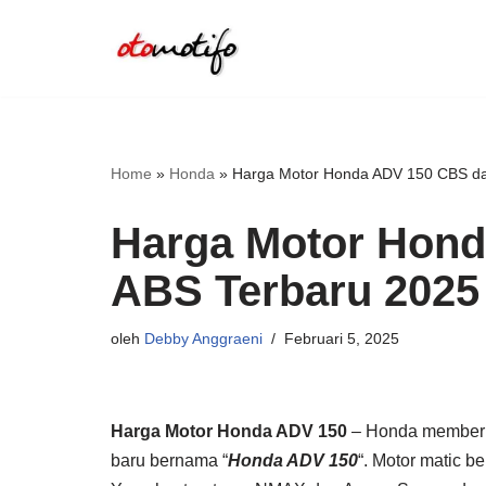
Lompat
ke
konten
Home
»
Honda
»
Harga Motor Honda ADV 150 CBS da
Harga Motor Hon
ABS Terbaru 2025
oleh
Debby Anggraeni
Februari 5, 2025
Harga Motor Honda ADV 150
– Honda memberi
baru bernama “
Honda ADV 150
“. Motor matic b