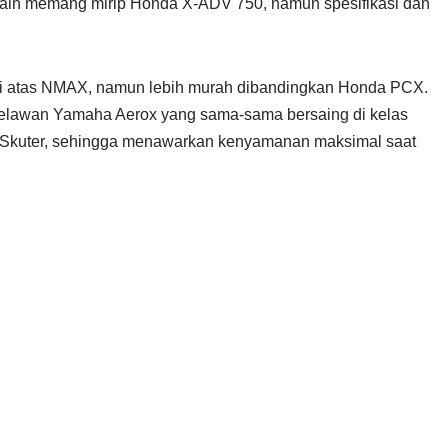
ain memang mirip Honda X-ADV 750, namun spesifikasi dan
t di atas NMAX, namun lebih murah dibandingkan Honda PCX.
g melawan Yamaha Aerox yang sama-sama bersaing di kelas
 Skuter, sehingga menawarkan kenyamanan maksimal saat