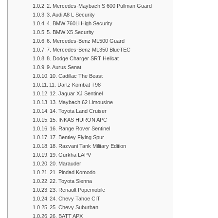
2. Mercedes-Maybach S 600 Pullman Guard
3. Audi A8 L Security
4. BMW 760Li High Security
5. BMW X5 Security
6. Mercedes-Benz ML500 Guard
7. Mercedes-Benz ML350 BlueTEC
8. Dodge Charger SRT Hellcat
9. Aurus Senat
10. Cadillac The Beast
11. Dartz Kombat T98
12. Jaguar XJ Sentinel
13. Maybach 62 Limousine
14. Toyota Land Cruiser
15. INKAS HURON APC
16. Range Rover Sentinel
17. Bentley Flying Spur
18. Razvani Tank Military Edition
19. Gurkha LAPV
20. Marauder
21. Pindad Komodo
22. Toyota Sienna
23. Renault Popemobile
24. Chevy Tahoe CIT
25. Chevy Suburban
26. BATT APX