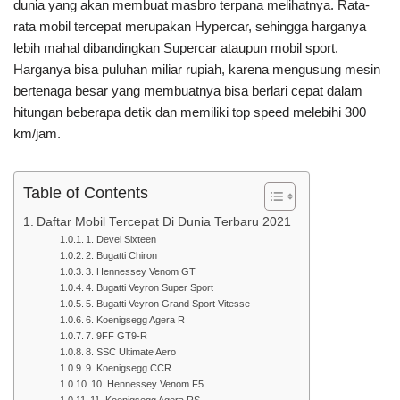
dunia yang akan membuat masbro terpana melihatnya. Rata-
rata mobil tercepat merupakan Hypercar, sehingga harganya
lebih mahal dibandingkan Supercar ataupun mobil sport.
Harganya bisa puluhan miliar rupiah, karena mengusung mesin
bertenaga besar yang membuatnya bisa berlari cepat dalam
hitungan beberapa detik dan memiliki top speed melebihi 300
km/jam.
Table of Contents
Daftar Mobil Tercepat Di Dunia Terbaru 2021
1. Devel Sixteen
2. Bugatti Chiron
3. Hennessey Venom GT
4. Bugatti Veyron Super Sport
5. Bugatti Veyron Grand Sport Vitesse
6. Koenigsegg Agera R
7. 9FF GT9-R
8. SSC Ultimate Aero
9. Koenigsegg CCR
10. Hennessey Venom F5
11. Koenigsegg Agera RS