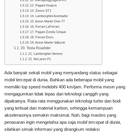
12. Pagani Huayra
13. Zenvo ST1
14. Lamborghini Aventador
15. Aston Martin One-77
16. Ferrari LaFerrari
17. Pagani Zonda Cinque
18. Ferrari Enzo
19. Aston Martin Valkyrie
20. Tesla Roadster
21. Lamborghini Veneno
22. McLaren P1
Ada banyak sekali mobil yang menyandang status sebagai
mobil tercepat di dunia. Bahkan ada beberapa mobil yang
memiliki top speed melebihi 400 km/jam. Performa mesin yang
mengagumkan tidak lepas dari teknologi canggih yang
dipakainya. Rata-rata menggunakan teknologi turbo dan bodi
yang terbuat dari material karbon, sehingga kemampuan
akselerasinya semakin maksimal. Nah, bagi masbro yang
penasaran ingin mengetahui apa saja
mobil tercepat di dunia
,
silahkan simak informasi yang dirangkum redaksi