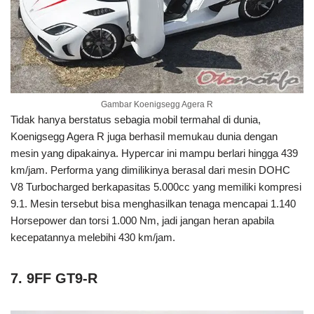
Gambar Koenigsegg Agera R
Tidak hanya berstatus sebagia mobil termahal di dunia,
Koenigsegg Agera R juga berhasil memukau dunia dengan
mesin yang dipakainya. Hypercar ini mampu berlari hingga 439
km/jam. Performa yang dimilikinya berasal dari mesin DOHC
V8 Turbocharged berkapasitas 5.000cc yang memiliki kompresi
9.1. Mesin tersebut bisa menghasilkan tenaga mencapai 1.140
Horsepower dan torsi 1.000 Nm, jadi jangan heran apabila
kecepatannya melebihi 430 km/jam.
7. 9FF GT9-R