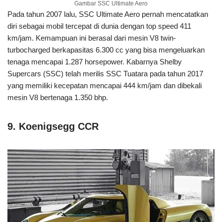
Gambar SSC Ultimate Aero
Pada tahun 2007 lalu, SSC Ultimate Aero pernah mencatatkan
diri sebagai mobil tercepat di dunia dengan top speed 411
km/jam. Kemampuan ini berasal dari mesin V8 twin-
turbocharged berkapasitas 6.300 cc yang bisa mengeluarkan
tenaga mencapai 1.287 horsepower. Kabarnya Shelby
Supercars (SSC) telah merilis SSC Tuatara pada tahun 2017
yang memiliki kecepatan mencapai 444 km/jam dan dibekali
mesin V8 bertenaga 1.350 bhp.
9. Koenigsegg CCR