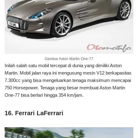
Gambar Aston Martin One-77
Inilah salah satu mobil tercepat di dunia yang dimiliki Aston
Martin. Mobil jalan raya ini mengusung mesin V12 berkapasitas
7.300cc yang bisa mengeluarkan tenaga maksimum mencapai
750 Horsepower. Tenaga yang besar membuat Aston Martin
One-77 bisa berlari hingga 354 km/jam.
16. Ferrari LaFerrari