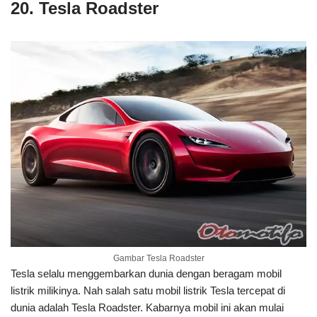
20. Tesla Roadster
Gambar Tesla Roadster
Tesla selalu menggembarkan dunia dengan beragam mobil
listrik milikinya. Nah salah satu mobil listrik Tesla tercepat di
dunia adalah Tesla Roadster. Kabarnya mobil ini akan mulai