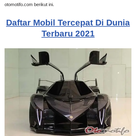
otomotifo.com berikut ini.
Daftar Mobil Tercepat Di Dunia
Terbaru 2021