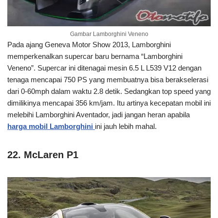
Gambar Lamborghini Veneno
Pada ajang Geneva Motor Show 2013, Lamborghini
memperkenalkan supercar baru bernama “Lamborghini
Veneno”. Supercar ini ditenagai mesin 6.5 L L539 V12 dengan
tenaga mencapai 750 PS yang membuatnya bisa berakselerasi
dari 0-60mph dalam waktu 2.8 detik. Sedangkan top speed yang
dimilikinya mencapai 356 km/jam. Itu artinya kecepatan mobil ini
melebihi Lamborghini Aventador, jadi jangan heran apabila
harga mobil Lamborghini
ini jauh lebih mahal.
22. McLaren P1