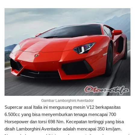
Gambar Lamborghini Aventador
Supercar asal Italia ini mengusung mesin V12 berkapasitas
6.500cc yang bisa menyemburkan tenaga mencapai 700
Horsepower dan torsi 698 Nm. Kecepatan tertinggi yang bisa
diraih Lamborghini Aventador adalah mencapai 350 km/jam.