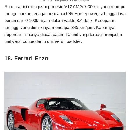
Gambar Pagani Zonda Cinque
Supercar ini mengusung mesin V12 AMG 7.300cc yang mampu
mengeluarkan tenaga mencapai 699 Horsepower, sehingga bisa
berlari dari 0-100km/jam dalam waktu 3.4 detik. Kecepatan
tertinggi yang dimilikinya mencapai 349 km/jam. Kabarnya
supercar ini hanya dibuat dalam 10 unit yang terbagi menjadi 5
unit versi coupe dan 5 unit versi roadster.
18. Ferrari Enzo