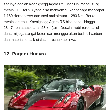
satunya adalah Koenigsegg Agera RS. Mobil ini mengusung
mesin 5.0 Liter V8 yang bisa menyemburkan tenaga mencapai
1.160 Horsepower dan torsi maksimum 1.280 Nm. Berkat
mesin tersebut, Koenigsegg Agera RS bisa berlari hingga
284.7mph atau setara 458 km/jam. Desain mobil tercepat di
dunia ini juga sangat keren dan menggunakan bodi full carbon
dan material terbaik di dalam ruang kabinnya.
12. Pagani Huayra