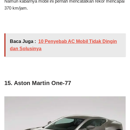
Namun kabarnya mobil ini pernah mencatatkan rekor mencapai
370 km/jam.
Baca Juga :
10 Penyebab AC Mobil Tidak Dingin
dan Solusinya
15. Aston Martin One-77