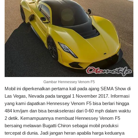
Gambar Hennessey Venom F5
Mobil ini diperkenalkan pertama kali pada ajang SEMA Show di
Las Vegas, Nevada pada tanggal 1 November 2017. Informasi
yang kami dapatkan Hennessey Venom F5 bisa berlari hingga
484 km/jam dan bisa berakselerasi dari 0-60 mph dalam waktu
2 detik. Kemampuannya membuat Hennessey Venom F5
bersaing melawan Bugatti Chiron sebagai mobil produksi
tercepat di dunia. Jadi jangan heran apabila harga keduanya