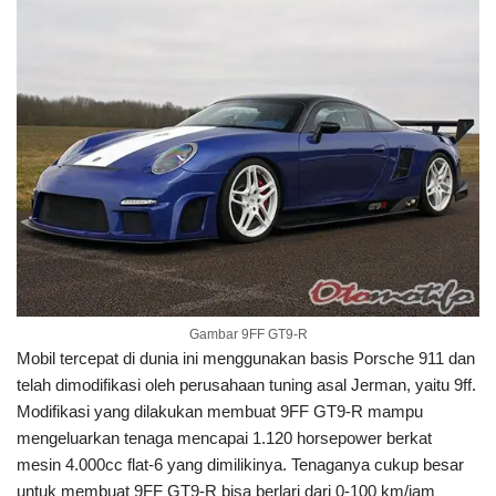
Gambar 9FF GT9-R
Mobil tercepat di dunia ini menggunakan basis Porsche 911 dan
telah dimodifikasi oleh perusahaan tuning asal Jerman, yaitu 9ff.
Modifikasi yang dilakukan membuat 9FF GT9-R mampu
mengeluarkan tenaga mencapai 1.120 horsepower berkat
mesin 4.000cc flat-6 yang dimilikinya. Tenaganya cukup besar
untuk membuat 9FF GT9-R bisa berlari dari 0-100 km/jam