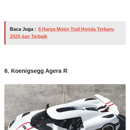
Baca Juga :
6 Harga Motor Trail Honda Terbaru
2025 dan Terbaik
6. Koenigsegg Agera R