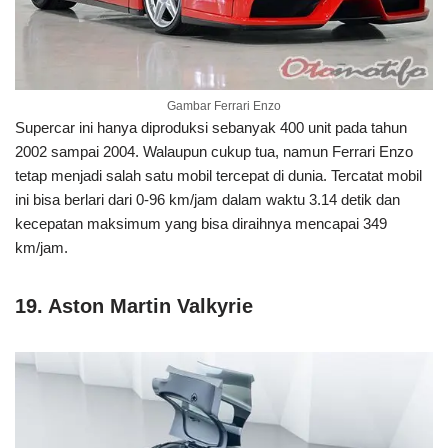
Gambar Ferrari Enzo
Supercar ini hanya diproduksi sebanyak 400 unit pada tahun
2002 sampai 2004. Walaupun cukup tua, namun Ferrari Enzo
tetap menjadi salah satu mobil tercepat di dunia. Tercatat mobil
ini bisa berlari dari 0-96 km/jam dalam waktu 3.14 detik dan
kecepatan maksimum yang bisa diraihnya mencapai 349
km/jam.
19. Aston Martin Valkyrie