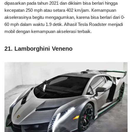
dipasarkan pada tahun 2021 dan diklaim bisa berlari hingga
kecepatan 250 mph atau setara 402 km/jam. Kemampuan
akselerasinya begitu mengagumkan, karena bisa berlari dari 0-
60 mph dalam waktu 1.9 detik. Alhasil Tesla Roadster menjadi
mobil dengan kemampuan akselerasi terbaik.
21. Lamborghini Veneno