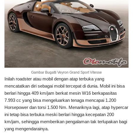
Gambar Bugatti Veyron Grand Sport Vitesse
Inilah roadster atau mobil dengan atap terbuka yang
mencatatkan diri sebagai mobil tercepat di dunia. Mobil ini bisa
berlari hingga 409 km/jam berkat mesin W16 berkapasitas
7.993 cc yang bisa mengeluarkan tenaga mencapai 1.200
Horsepower dan torsi 1.500 Nm. Menariknya lagi, atap hypercar
ini tetap bisa terbuka meski berlari hingga kecepatan 200
km/jam, sehingga memberikan pengalaman tak terlupakan bagi
yang mengendarainya.