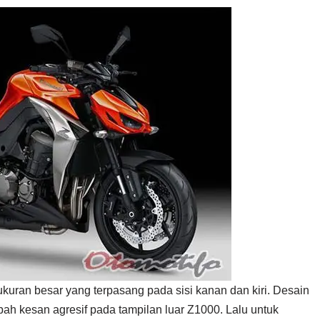
rukuran besar yang terpasang pada sisi kanan dan kiri. Desain
ah kesan agresif pada tampilan luar Z1000. Lalu untuk