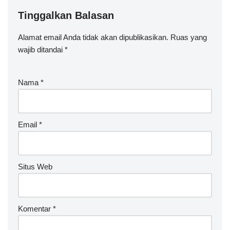
Tinggalkan Balasan
Alamat email Anda tidak akan dipublikasikan.
A
Ruas yang
wajib ditandai
lt
*
e
r
Nama
*
n
a
ti
v
Email
*
e
:
Situs Web
Komentar
*