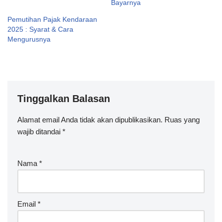
Bayarnya
Pemutihan Pajak Kendaraan
2025 : Syarat & Cara
Mengurusnya
Tinggalkan Balasan
Alamat email Anda tidak akan dipublikasikan.
A
Ruas yang
wajib ditandai
lt
*
e
r
Nama
*
n
a
ti
v
Email
*
e